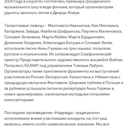
2020 года в соцсетях состоялась премьера грандиозного
музыкального шоу в виде фильма, который организаторам
удалось записать летом в Дворце Жакув.
Талантливые певицы – Малгожата Наконечна, Кая Мянована,
Катаржина Завада, Изабела Шафранска, Паулина Малиновска,
Сильвия Зелковска, Марта Майек, Марта Бурдынович,
Доминика Хандзлик, Александра Богуцка и Сильвия Зелек
исполнили песни Анны Герман на трех языках: польском,
русском и итальянском. Их сопровождал Симфонический
оркестр Представительного художественного ансамбля Войска
Польского RZAWP под управлением Томаша Лабуня.
Организаторы также припомнили фрагменты из выступлений
участников из России, Белоруссии, Казахстана и Узбекистана с
предыдущих выпусков Фестиваля. Широкая публика в Польше и
за рубежом услышала песни из репертуара Анны Герман в
новых аранжировках, написанные молодыми польскими
композиторами.
Последнее произведение «Надежда», традиционно
исполняемое всеми участниками концерта, на этот раз,
казалось, имело особо символическое значение. Мы все