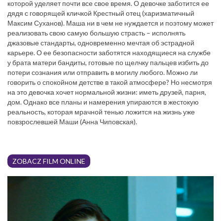
которой уделяет почти все свое время. О девочке заботится ее
дядя с говорящей кличкой Крестный отец (харизматичный
Максим Суханов). Маша ни в чем не нуждается и поэтому может
реализовать свою самую большую страсть – исполнять
джазовые стандарты, одновременно мечтая об эстрадной
карьере. О ее безопасности заботятся находящиеся на службе
у брата матери бандиты, готовые по щелчку пальцев избить до
потери сознания или отправить в могилу любого. Можно ли
говорить о спокойном детстве в такой атмосфере? Но несмотря
на это девочка хочет нормальной жизни: иметь друзей, парня,
дом. Однако все планы и намерения упираются в жестокую
реальность, которая мрачной тенью ложится на жизнь уже
повзрослевшей Маши (Анна Чиповская).
ZOBACZ FILM ONLINE