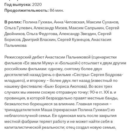
Год выпуска:
2020
Продолжительность:
86 мин.
В ролях:
Полина Гухман, Анна Чиповская, Максим Суханов,
Ольга Гулевич, Александр Мизев, Максим Сапрыкин, Сергей
Двойников, Ольга Федотова, Александр Звездин, Сергей
Борисов, Дмитрий Власкин, Сергей Кузнецов, Анастасия
Пальчикова
Режиссерский дебют Анастасии Пальчиковой (сценаристки
фильмов «Ее звали Муму» и «Большой») отсылает к двум другим
российским фильмам: одному, снятому более двух
десятилетий назад (речь о фильме «Сестры» Сергея Бодрова-
младшего), и второму – более двух лет назад (известный по
нашему фестивалю «Бык» Бориса Акопова). Во всех трех
случаях мы имеем схожую отправную точку: 90-е гг. XX в. и
провинция, в которой безраздельно правят местные банды,
безжалостно борющиеся за влияние. Главная героиня –
тринадцатилетняя Маша (прекрасная Полина Гухман!) из
неблагополучной семьи. Ее одинокая мать после закрытия
местной фабрики теряет работу и не может найти себя в
капиталистической реальности; отец создал новую семью,